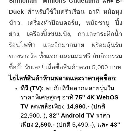
Shinchan Minions Gudetama และ B-
Duck
สำหรับใช้ในครัวเรือน อาทิ หม้อหุง
ข้าว, เครื่องทำป๊อบคอร์น, หม้อชาบู ปิ้ง
ย่าง, เครื่องปิ้งขนมปัง, กาและกระติกน้ำ
ร้อนไฟฟ้า และอีกมากมาย พร้อม
ลุ้นรับ
ของรางวัล ทั้งแจก และแถมฟรี กับกิจกรรม
ซื้อปั๊บรับเลย! เมื่อซื้อสินค้าครบ
5,000 บาท
ไฮไลท์สินค้าห้ามพลาดและราคาสุดช็อก:
ทีวี (
TV):
พบกับทีวีหลากหลายรุ่นใน
ราคาพิเศษสุดๆ อาทิ
75" 4K WebOS
TV
ลดเหลือเพียง
14,990.-
(ปกติ
22,900.-),
32" Android TV
ราคา
เพียง
2,590.-
(ปกติ 5,490.-), และ
43"