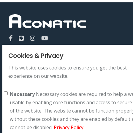
Information
SERVICE & SUPPORT
Cookies & Privacy
About Us
Register Warranty
This website uses cookies to ensure you get the best
Join Us
User Manual
experience on our website.
Contact
Service Center
News & Activity
Product Help
Necessary
Necessary cookies are required to help a w
83 161-162 Ngamwongwan 47 (Chinkhet 2), Thung Song
usable by enabling core functions and access to secure
Hong, Lak Si, Bangkok 10210
of the website. The website cannot be function properl
0-2954-5281-3
without these cookies and they are enabled by default 
service_mng@hifithai.co.th
cannot be disabled.
Privacy Policy
Mon-Fri : 08:30 – 17:30 Sat-Sun : Close