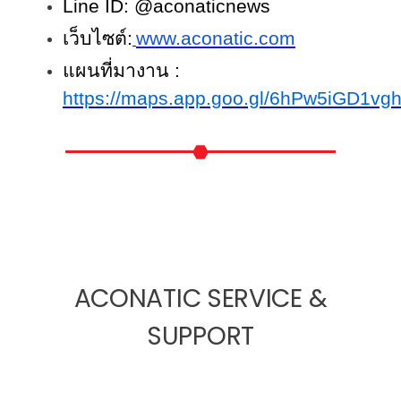
Line ID: @aconaticnews
เว็บไซต์:
www.aconatic.com
แผนที่มางาน :
https://maps.app.goo.gl/6hPw5iGD1v
ACONATIC SERVICE &
SUPPORT